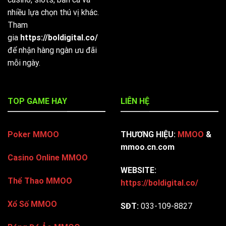
nhiều lựa chọn thú vị khác.
Tham
gia
https://boldigital.co/
để nhận hàng ngàn ưu đãi
mỗi ngày.
TOP GAME HAY
LIÊN HỆ
Poker MMOO
THƯƠNG HIỆU:
MMOO
&
mmoo.cn.com
Casino Online MMOO
WEBSITE:
Thể Thao MMOO
https://boldigital.co/
Xổ Số MMOO
SĐT:
033-109-8827