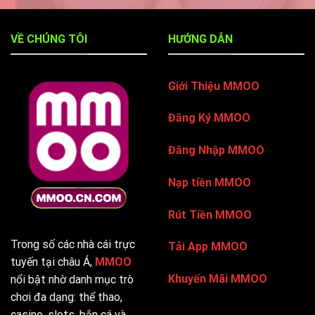
VỀ CHÚNG TÔI
HƯỚNG DẪN
Giới Thiệu MMOO
Đăng Ký MMOO
Đăng Nhập MMOO
Nạp tiền MMOO
Rút Tiền MMOO
Trong số các nhà cái trực
Tải App MMOO
tuyến tại châu Á,
MMOO
Khuyến Mãi MMOO
nổi bật nhờ danh mục trò
chơi đa dạng: thể thao,
casino, slots, bắn cá và