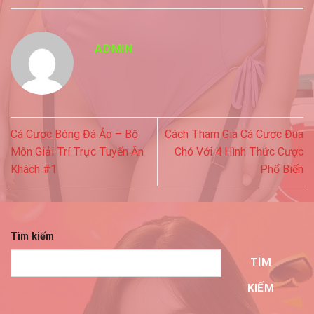
ADMIN
Cá Cược Bóng Đá Ảo – Bộ
Cách Tham Gia Cá Cược Đua
Môn Giải Trí Trực Tuyến Ăn
Chó Với 4 Hình Thức Cược
Khách #1
Phổ Biến
Tìm kiếm
TÌM
KIẾM