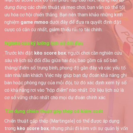
dụng đúng các chiến thuật và mẹo chơi, bạn vẫn có thể tối
ưu hóa cơ hội chiến thắng. Bạn nên tham khảo những kinh
nghiệm
game mmoo
dưới đây để đưa ra quyết định đặt
cược có căn cứ nhất, giảm thiểu rủi ro tài chính.
Nghiên cứu kỹ lưỡng lịch sử đối đầu
Trước khi đặt
kèo score box
, người chơi cần nghiên cứu
sâu về lịch sử đối đầu giữa hai đội, bao gồm cả số bàn
thắng/điểm số trung bình, phong độ gần đây và các yếu tố
sân nhà/sân khách. Việc này giúp bạn dự đoán khả năng ghi
bàn hoặc phòng ngự của mỗi đội, từ đó xác định xem tỷ số
có khả năng rơi vào “hộp điểm” nào nhất. Dữ liệu lịch sử là
cơ sở vững chắc nhất cho mọi dự đoán chính xác.
Tận dụng chiến thuật gấp thếp có kiểm soát
Chiến thuật gấp thếp (Martingale) có thể được áp dụng
trong
kèo score box
, nhưng phải đi kèm với sự quản lý vốn