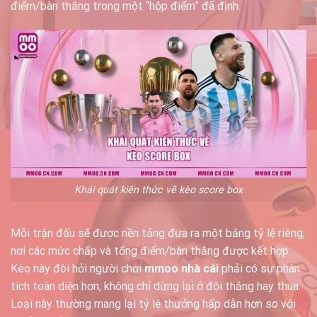
điểm/bàn thắng trong một “hộp điểm” đã định.
Khái quát kiến thức về kèo score box
Mỗi trận đấu sẽ được nền tảng đưa ra một bảng tỷ lệ riêng,
nơi các mức chấp và tổng điểm/bàn thắng được kết hợp.
Kèo này đòi hỏi người chơi
mmoo nhà cái
phải có sự phân
tích toàn diện hơn, không chỉ dừng lại ở đội thắng hay thua.
Loại này thường mang lại tỷ lệ thưởng hấp dẫn hơn so với