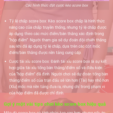
Các hình thức đặt cược kèo score box
Tỷ lệ chấp score box: Kèo score box chấp là hình thức
nâng cao của chấp truyền thống, nhưng tỷ lệ chấp được
áp dụng theo các mức điểm/bàn thắng xác định trong
“hộp điểm”. Người tham gia sẽ dự đoán đội chiến thắng
sau khi đã áp dụng tỷ lệ chấp, dựa trên các cột mốc
điểm/bàn thắng được nền tảng cung cấp.
Cược tài xỉu score box: Đánh tài xỉu score box là sự kết
hợp giữa tài xỉu tổng bàn thắng/điểm số và điều kiện
của “hộp điểm” đã định. Người chơi sẽ dự đoán tổng bàn
thắng/điểm số của trận đấu sẽ lớn hơn (Tài) hay nhỏ hơn
(Xỉu) mốc mà nền tảng đưa ra, nhưng chỉ trong phạm vi
của hộp điểm đã được chỉ định.
Gợi ý một vài tips chơi kèo score box hiệu quả
Mặc dù score box có tính phức tạp cao hơn, nhưng nếu áp