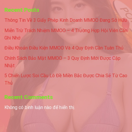
Recent Posts
Thông Tin Về 3 Giấy Phép Kinh Doanh MMOO Đang Sở Hữu
Miễn Trừ Trách Nhiệm MMOO – 4 Trường Hợp Hội Viên Cần
Ghi Nhớ
Điều Khoản Điều Kiện MMOO Và 4 Quy Định Cần Tuân Thủ
Chính Sách Bảo Mật MMOO – 3 Quy Định Mới Được Cập
Nhật
5 Chiến Lược Soi Cầu Lô Đề Miền Bắc Được Chia Sẻ Từ Cao
Thủ
Recent Comments
Không có bình luận nào để hiển thị.