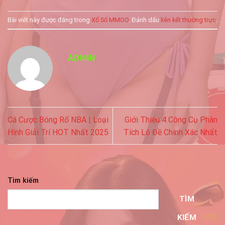
Bài viết này được đăng trong
Xổ Số MMOO
. Đánh dấu
liên kết thường trực
.
ADMIN
Cá Cược Bóng Rổ NBA | Loại
Giới Thiệu 4 Công Cụ Phân
Hình Giải Trí HOT Nhất 2025
Tích Lô Đề Chính Xác Nhất
Tìm kiếm
TÌM
KIẾM