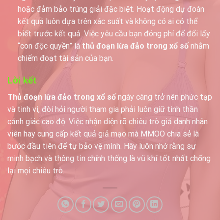
hoặc đảm bảo trúng giải đặc biệt. Hoạt động dự đoán
kết quả luôn dựa trên xác suất và không có ai có thể
biết trước kết quả. Việc yêu cầu bạn đóng phí để đổi lấy
“con độc quyền” là
thủ đoạn lừa đảo trong xổ số
nhằm
chiếm đoạt tài sản của bạn.
Lời kết
Thủ đoạn lừa đảo trong xổ số
ngày càng trở nên phức tạp
và tinh vi, đòi hỏi người tham gia phải luôn giữ tinh thần
cảnh giác cao độ. Việc nhận diện rõ chiêu trò giả danh nhân
viên hay cung cấp kết quả giả mạo mà MMOO chia sẻ là
bước đầu tiên để tự bảo vệ mình. Hãy luôn nhớ rằng sự
minh bạch và thông tin chính thống là vũ khí tốt nhất chống
lại mọi chiêu trò.