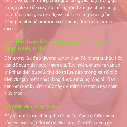
tâm lý và sự tin tưởng của người dùng vào hoạt động giải
trí hợp pháp. Điều này đòi hỏi người tham gia phải luôn giữ
tinh thần cảnh giác cao độ và chỉ tin tưởng vào nguồn
thông tin
nhà cái mmoo
chính thống, được xác thực rõ
ràng.
Các thủ đoạn lừa đảo trong xổ số được sử
dụng nhiều nhất
Đối tượng lừa đảo thường xuyên thay đổi phương thức tiếp
cận để qua mặt người tham gia. Tuy nhiên, chúng ta vẫn có
thể nhận diện được 2
thủ đoạn lừa đảo trong xổ số
phổ
biến và nguy hiểm nhất đang được sử dụng rộng rãi. Bạn
nên xem xét kỹ hình thức này để tránh trở thành nạn nhân
tiếp theo.
Giả nhân viên công ty xổ số
Đây là một trong những
thủ đoạn lừa đảo
cổ điển nhưng
vẫn còn hiệu quả đối với nhiều người. Các đối tượng gọi