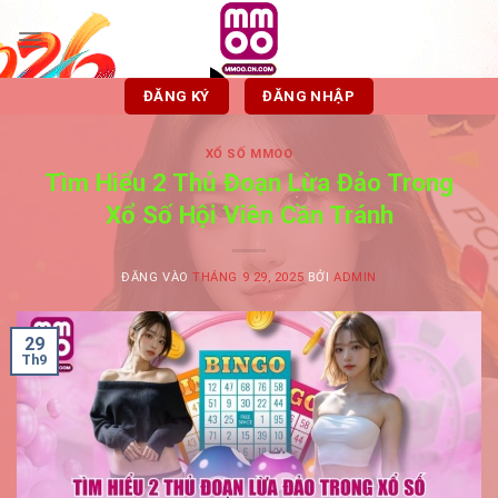
Bỏ
qua
nội
dung
ĐĂNG KÝ
ĐĂNG NHẬP
XỔ SỐ MMOO
Tìm Hiểu 2 Thủ Đoạn Lừa Đảo Trong
Xổ Số Hội Viên Cần Tránh
ĐĂNG VÀO
THÁNG 9 29, 2025
BỞI
ADMIN
29
Th9